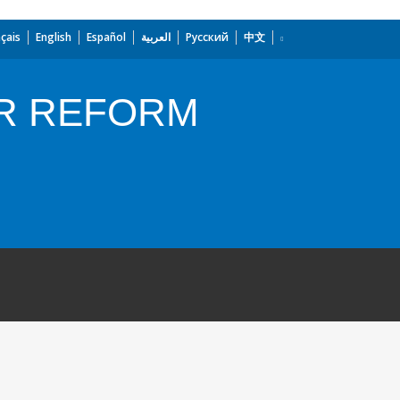
çais
English
Español
العربية
Русский
中文
OR REFORM