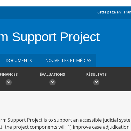
Cette page en:
Fran
m Support Project
DOCUMENTS
NOUVELLES ET MÉDIAS
FINANCES
ÉVALUATIONS
RÉSULTATS
rm Support Project is to support an accessible judicial syst
xt, the project components will: 1) improve case adjudication