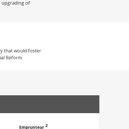
e upgrading of
ry that would foster
ial Reform.
2
Emprunteur