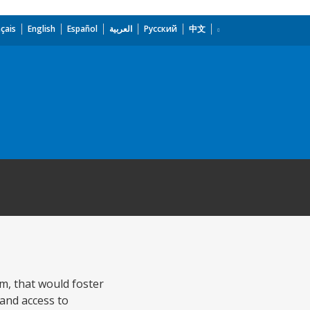
çais
English
Español
العربية
Русский
中文
em, that would foster
 and access to