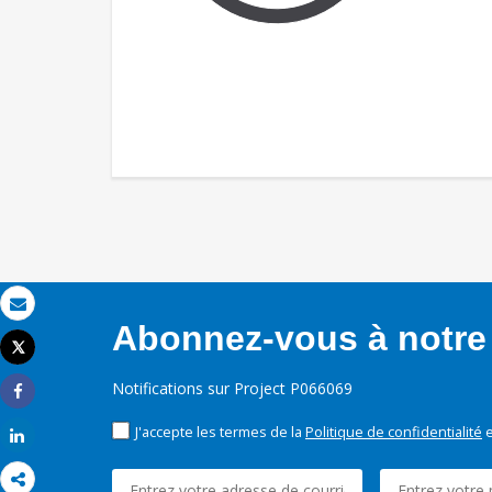
Email
Abonnez-vous à notre 
Tweet
Imprimer
Notifications sur Project P066069
Share
J'accepte les termes de la
Politique de confidentialité
e
Share