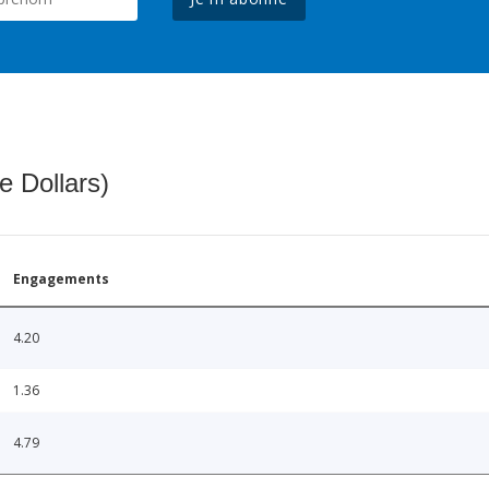
e Dollars)
Engagements
4.20
1.36
4.79