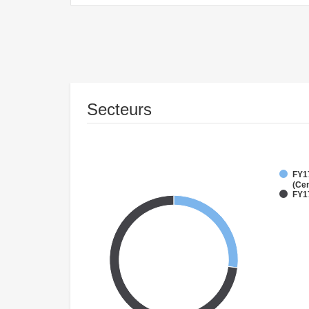
Secteurs
FY1
(Cen
FY1