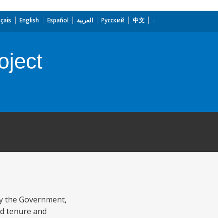
çais
English
Español
العربية
Русский
中文
oject
by the Government,
nd tenure and