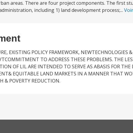
 urban areas. There are four project components. The first s
dministration, including 1) land development process;...
Voi
ement
RE, EXISTING POLICY FRAMEWORK, NEWTECHNOLOGIES &
OVTCOMMITMENT TO ADDRESS THESE PROBLEMS. THE LE
ON OF LIL ARE INTENDED TO SERVE AS ABASIS FOR THE 
IENT& EQUITABLE LAND MARKETS IN A MANNER THAT W
H & POVERTY REDUCTION.