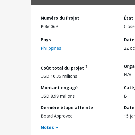
Numéro du Projet
État
P066069
Close
Pays
Date
Philippines
22 oc
1
Orga
Coût total du projet
N/A
USD 10.35 millions
Montant engagé
Caté
USD 8.99 millions
B
Dernière étape atteinte
Date 
Board Approved
15 ja
Notes