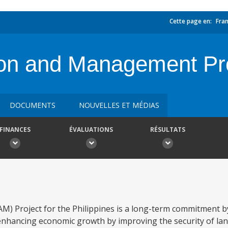
Cette page en:
Fran
ion and Management Pr
DOCUMENTS
NOUVELLES ET MÉDIAS
FINANCES
ÉVALUATIONS
RÉSULTATS
) Project for the Philippines is a long-term commitment 
 enhancing economic growth by improving the security of la