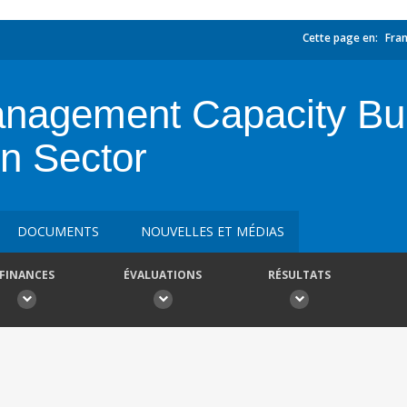
Cette page en:
Fran
agement Capacity Build
n Sector
DOCUMENTS
NOUVELLES ET MÉDIAS
FINANCES
ÉVALUATIONS
RÉSULTATS