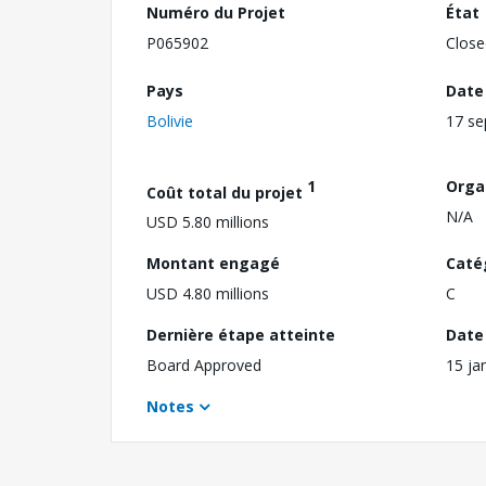
Numéro du Projet
État
P065902
Close
Pays
Date
Bolivie
17 s
1
Orga
Coût total du projet
N/A
USD 5.80 millions
Montant engagé
Caté
USD 4.80 millions
C
Dernière étape atteinte
Date 
Board Approved
15 ja
Notes