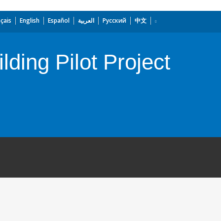
çais
English
Español
العربية
Русский
中文
ing Pilot Project