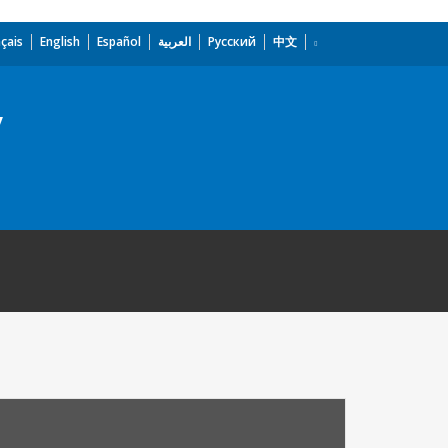
çais
English
Español
العربية
Русский
中文
y