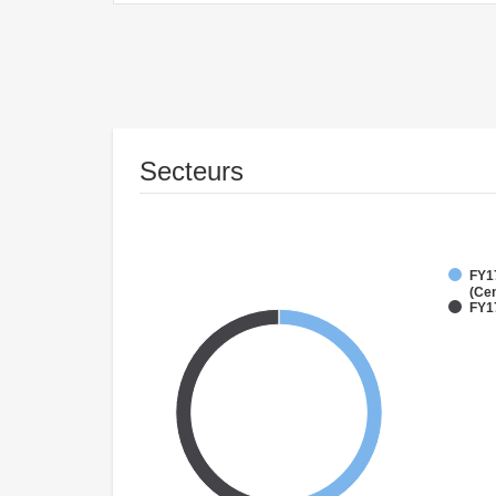
Secteurs
FY1
(Cen
FY1