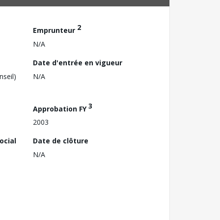
2
Emprunteur
N/A
Date d'entrée en vigueur
nseil)
N/A
3
Approbation FY
2003
ocial
Date de clôture
N/A