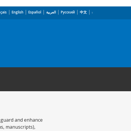
çais
English
Español
العربية
Русский
中文
feguard and enhance
ms, manuscripts),