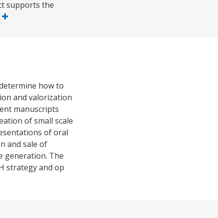
ect supports the
s
o determine how to
ion and valorization
cient manuscripts
eation of small scale
esentations of oral
on and sale of
me generation. The
CH strategy and op