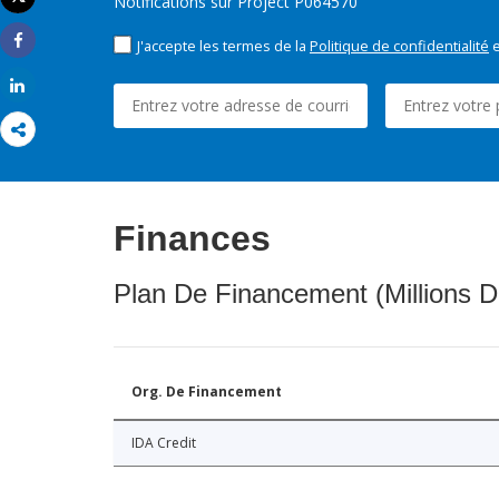
Notifications sur Project P064570
Imprimer
J'accepte les termes de la
Politique de confidentialité
e
Share
Share
Finances
Plan De Financement (Millions D
Org. De Financement
IDA Credit