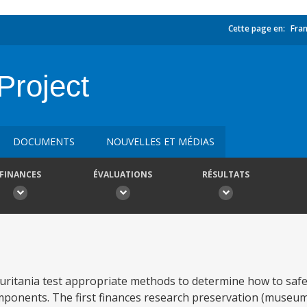
Cette page en:
Fran
Project
DOCUMENTS
NOUVELLES ET MÉDIAS
FINANCES
ÉVALUATIONS
RÉSULTATS
auritania test appropriate methods to determine how to sa
components. The first finances research preservation (museu