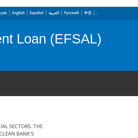
çais
English
Español
العربية
Русский
中文
ment Loan (EFSAL)
IAL SECTORS. THE
CLEAN BANK'S