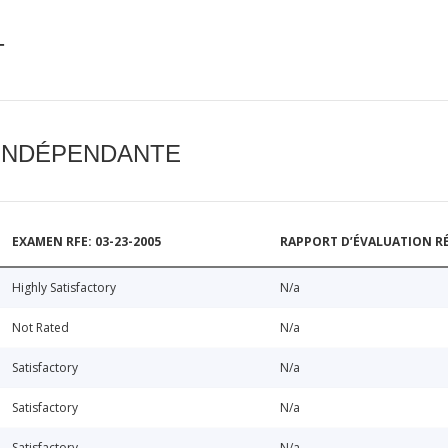
T
 INDÉPENDANTE
EXAMEN RFE: 03-23-2005
RAPPORT D’ÉVALUATION RÉ
Highly Satisfactory
N/a
Not Rated
N/a
Satisfactory
N/a
Satisfactory
N/a
Satisfactory
N/a