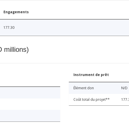
Engagements
177.30
 millions)
Instrument de prêt
Élément don
N/D
Coût total du projet**
177.