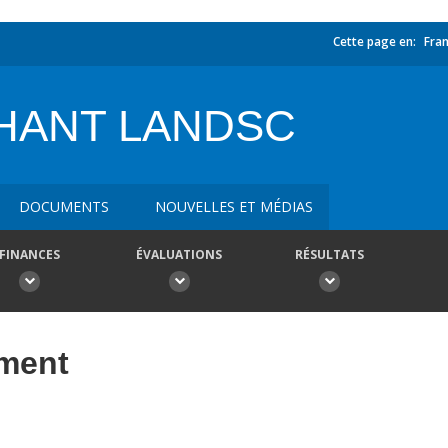
Cette page en:
Fran
PHANT LANDSC
DOCUMENTS
NOUVELLES ET MÉDIAS
FINANCES
ÉVALUATIONS
RÉSULTATS
ement