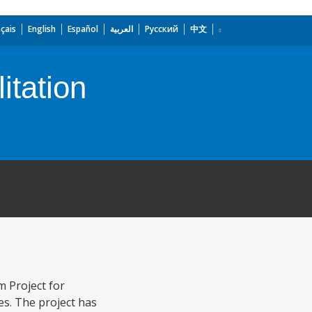
çais
English
Español
العربية
Русский
中文
tation
 Project for
es. The project has