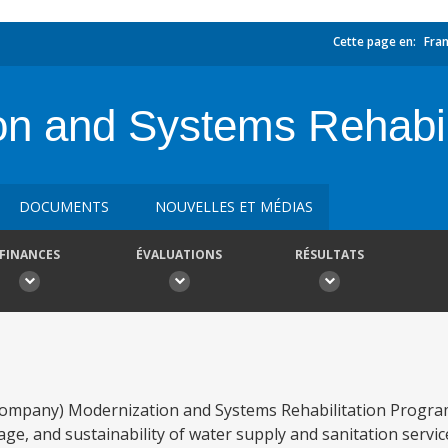
Cette page en:
Fran
n and Systems Rehabili
DOCUMENTS
NOUVELLES ET MÉDIAS
FINANCES
ÉVALUATIONS
RÉSULTATS
Company) Modernization and Systems Rehabilitation Program
age, and sustainability of water supply and sanitation servic