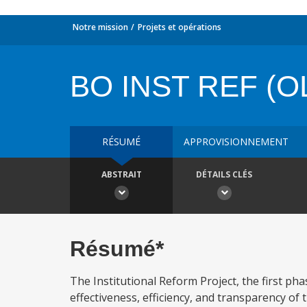
Notre mission
Projets et opérations
BO INST REF (O
RÉSUMÉ
APPROVISIONNEMENT
ABSTRAIT
DÉTAILS CLÉS
Résumé*
The Institutional Reform Project, the first ph
effectiveness, efficiency, and transparency of 