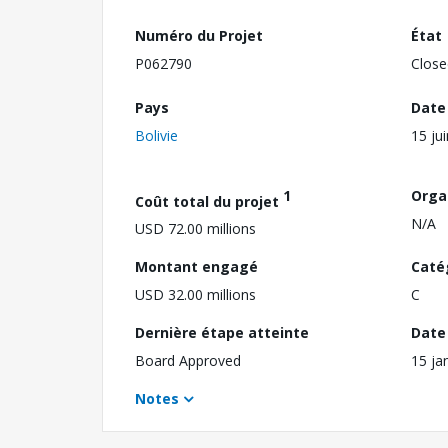
Numéro du Projet
État
P062790
Close
Pays
Date
Bolivie
15 ju
1
Orga
Coût total du projet
N/A
USD 72.00 millions
Montant engagé
Caté
USD 32.00 millions
C
Dernière étape atteinte
Date 
Board Approved
15 ja
Notes