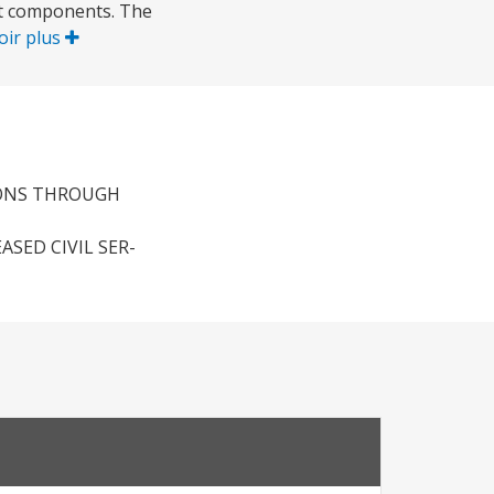
ct components. The
oir plus
IONS THROUGH
SED CIVIL SER-