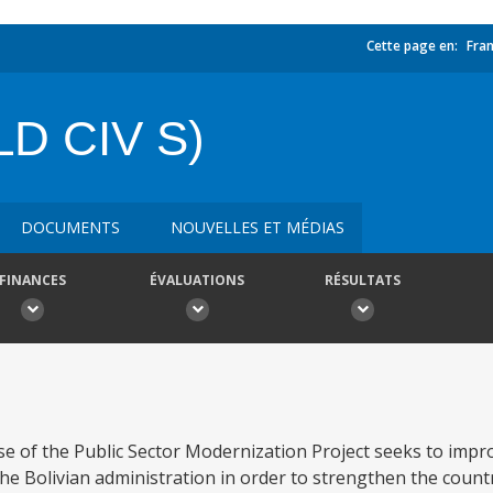
Cette page en:
Fran
LD CIV S)
DOCUMENTS
NOUVELLES ET MÉDIAS
FINANCES
ÉVALUATIONS
RÉSULTATS
ase of the Public Sector Modernization Project seeks to impr
the Bolivian administration in order to strengthen the country