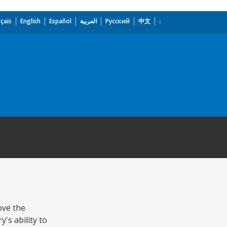
çais
English
Español
العربية
Русский
中文
ove the
's ability to