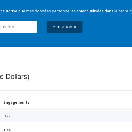
t autorise que mes données personnelles soient utilisées dans le cadre d
Je m'abonne
e Dollars)
Engagements
0.72
1.44