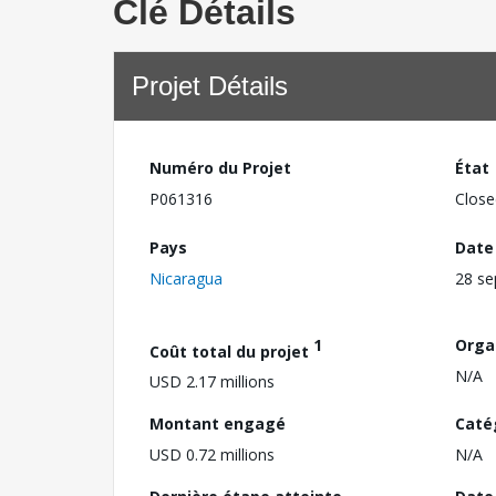
Clé Détails
Projet Détails
Numéro du Projet
État
P061316
Close
Pays
Date
Nicaragua
28 s
1
Orga
Coût total du projet
N/A
USD 2.17 millions
Montant engagé
Caté
USD 0.72 millions
N/A