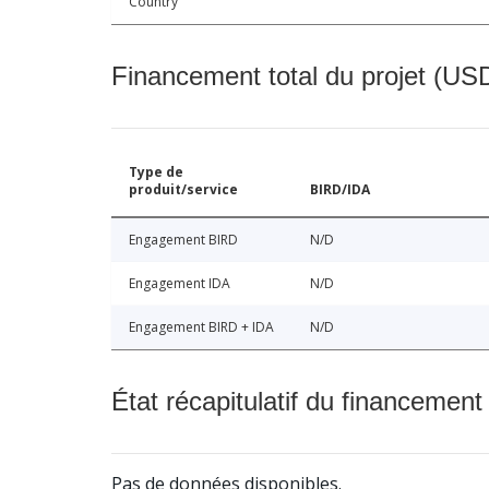
Country
Financement total du projet (USD
Type de
produit/service
BIRD/IDA
Engagement BIRD
N/D
Engagement IDA
N/D
Engagement BIRD + IDA
N/D
État récapitulatif du financement
Pas de données disponibles.