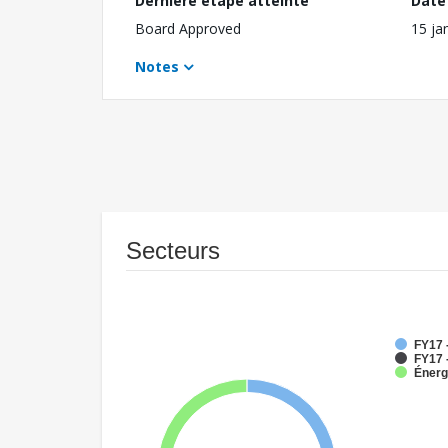
Dernière étape atteinte
Date 
Board Approved
15 ja
Notes
Secteurs
FY17 
FY17 
Énerg