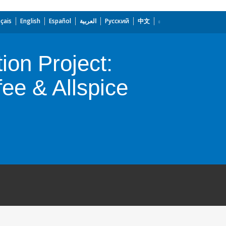
çais
English
Español
العربية
Русский
中文
on Project:
ee & Allspice