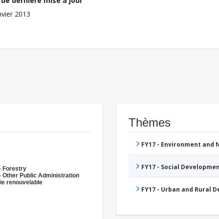
de dernière mise à jour
nvier 2013
Thèmes
FY17 - Environment and
FY17 - Social Developme
- Forestry
- Other Public Administration
ie renouvelable
FY17 - Urban and Rural 