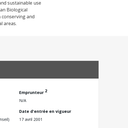
 and sustainable use
an Biological
in conserving and
l areas.
2
Emprunteur
N/A
Date d'entrée en vigueur
nseil)
17 avril 2001