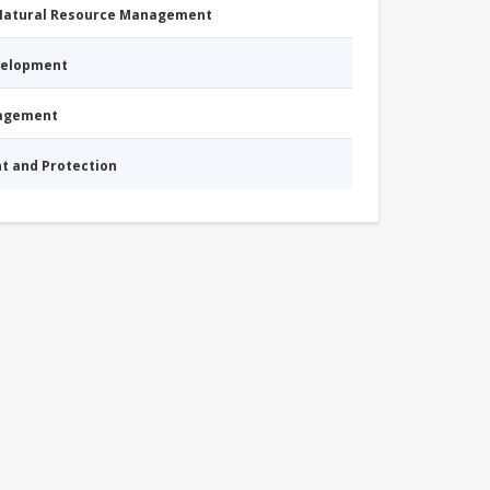
 Natural Resource Management
evelopment
nagement
nt and Protection