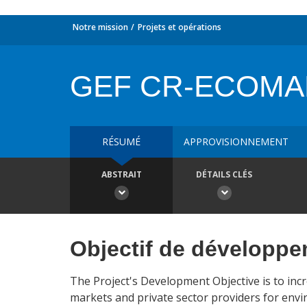
Notre mission
Projets et opérations
GEF CR-ECOMA
RÉSUMÉ
APPROVISIONNEMENT
ABSTRAIT
DÉTAILS CLÉS
Objectif de développ
The Project's Development Objective is to inc
markets and private sector providers for envi