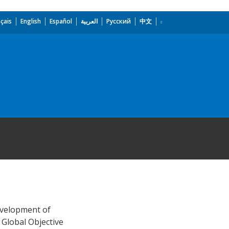
çais
English
Español
العربية
Русский
中文
evelopment of
 Global Objective