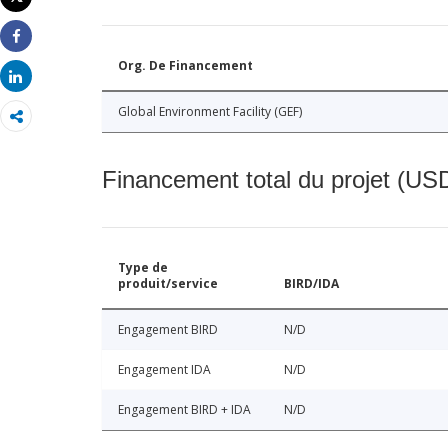
Imprimer
Share
Org. De Financement
Share
Global Environment Facility (GEF)
Financement total du projet (USD
Type de
produit/service
BIRD/IDA
Engagement BIRD
N/D
Engagement IDA
N/D
Engagement BIRD + IDA
N/D