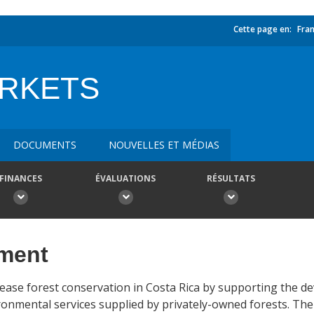
Cette page en:
Fran
RKETS
DOCUMENTS
NOUVELLES ET MÉDIAS
FINANCES
ÉVALUATIONS
RÉSULTATS
ement
rease forest conservation in Costa Rica by supporting the d
ronmental services supplied by privately-owned forests. The