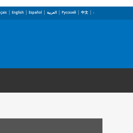
çais
English
Español
العربية
Русский
中文