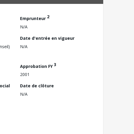
2
Emprunteur
N/A
Date d'entrée en vigueur
nseil)
N/A
3
Approbation FY
2001
ocial
Date de clôture
N/A