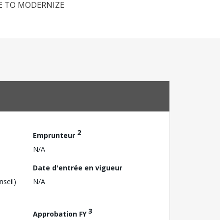
CE TO MODERNIZE
2
Emprunteur
N/A
Date d'entrée en vigueur
nseil)
N/A
3
Approbation FY