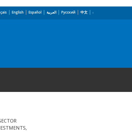
çais
English
Español
العربية
Русский
中文
SECTOR
VESTMENTS,