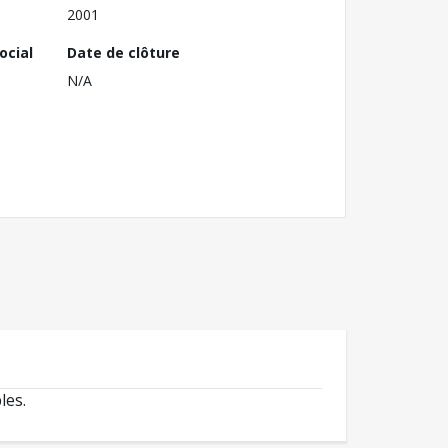
2001
ocial
Date de clôture
N/A
les.