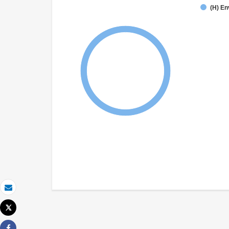
(H) En
Email
Tweet
Imprimer