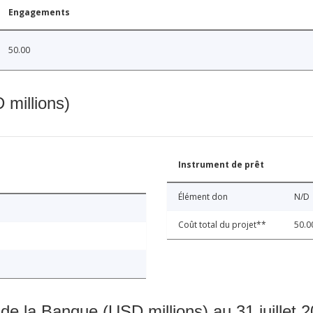
Engagements
50.00
 millions)
Instrument de prêt
Élément don
N/D
Coût total du projet**
50.0
 de la Banque (USD millions) au 31 juillet 