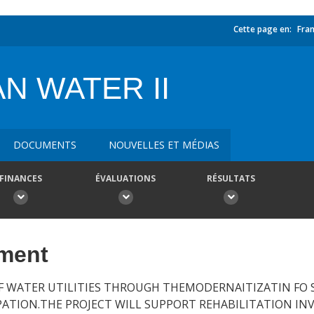
Cette page en:
Fran
N WATER II
DOCUMENTS
NOUVELLES ET MÉDIAS
FINANCES
ÉVALUATIONS
RÉSULTATS
ement
F WATER UTILITIES THROUGH THEMODERNAITIZATIN FO 
PATION.THE PROJECT WILL SUPPORT REHABILITATION IN