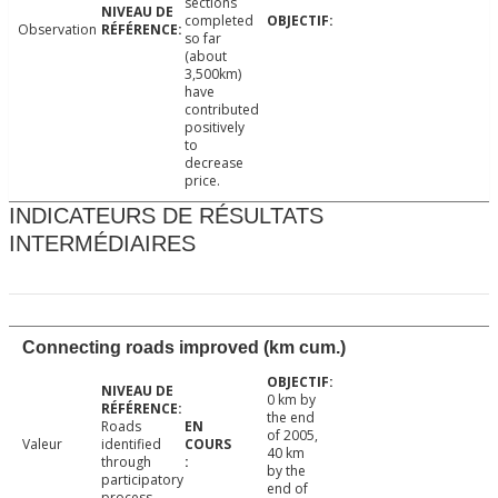
sections
completed
Observation
so far
(about
3,500km)
have
contributed
positively
to
decrease
price.
INDICATEURS DE RÉSULTATS
INTERMÉDIAIRES
Connecting roads improved (km cum.)
0 km by
the end
Roads
of 2005,
Valeur
identified
40 km
through
by the
participatory
end of
process