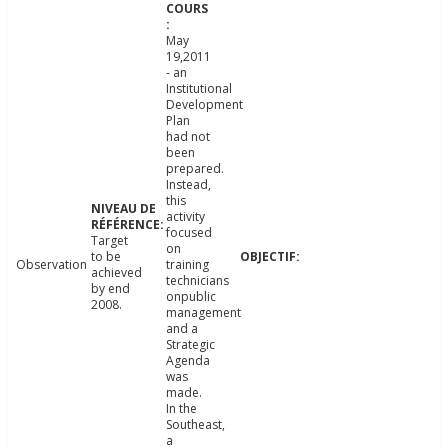
May
19,2011
- an
Institutional
Development
Plan
had not
been
prepared.
Instead,
this
activity
focused
Target
on
to be
Observation
training
achieved
technicians
by end
onpublic
2008.
management
and a
Strategic
Agenda
was
made.
In the
Southeast,
a