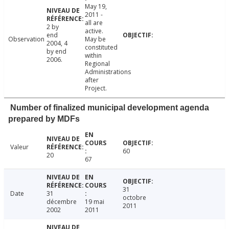
May 19,
2011 -
all are
2 by
active.
end
Observation
May be
2004, 4
constituted
by end
within
2006.
Regional
Administrations
after
Project.
Number of finalized municipal development agenda
prepared by MDFs
Valeur
60
20
67
31
Date
31
octobre
décembre
19 mai
2011
2002
2011