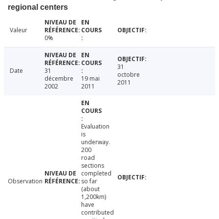
regional centers
Valeur
0%
31
Date
31
octobre
décembre
19 mai
2011
2002
2011
Evaluation
is
underway.
200
road
sections
completed
Observation
so far
(about
1,200km)
have
contributed