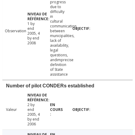
progress
due to
difficulty
in
cultural
1 by
communication
end
Observation
between
2005, 4
municipalities,
by end
lack of
2008
availability,
legal
questions,
andimprecise
definition
of State
assistance
Number of pilot CONDERs established
2 by
Valeur
end
2005, 4
by end
2006