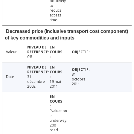
positively
to
reduce
access
time.
Decreased price (inclusive transport cost component)
of key commodities and inputs
Valeur
0%
31
Date
31
octobre
décembre
19 mai
2011
2002
2011
Evaluation
is
underway.
200
road