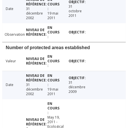
31
Date
31
octobre
décembre
19 mai
2011
2002
2011
Observation
Number of protected areas established
Valeur
31
Date
31
décembre
décembre
19 mai
2009
2002
2011
May 19,
2011 -
Ecological