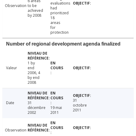
6 areas
evaluations
Observation
to be
had
achieved
prioritized
by 2008
18
areas
for
protection
Number of regional development agenda finalized
1 by
Valeur
end
2006, 4
by end
2008
31
Date
31
octobre
décembre
19 mai
2011
2002
2011
Observation