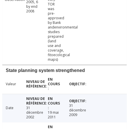
2005, 6
TOR
by end
was
2008
pre-
approved
by Bank
andenvironmental
studies
prepared
(land
use and
coverage,
fitoecological
maps)
State planning system strengthened
Valeur
31
Date
31
décembre
décembre
19 mai
2009
2002
2011