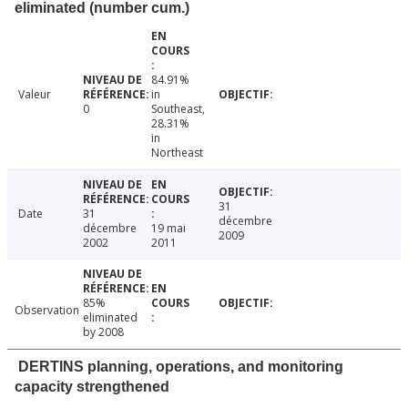
eliminated (number cum.)
84.91%
Valeur
in
0
Southeast,
28.31%
in
Northeast
31
Date
31
décembre
décembre
19 mai
2009
2002
2011
85%
Observation
eliminated
by 2008
DERTINS planning, operations, and monitoring
capacity strengthened