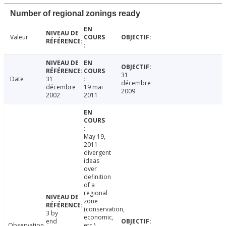
Number of regional zonings ready
Valeur
31
Date
31
décembre
décembre
19 mai
2009
2002
2011
May 19,
2011 -
divergent
ideas
over
definition
of a
regional
zone
(conservation,
3 by
economic,
end
Observation
etc.).