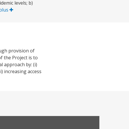
emic levels; b)
 plus
ugh provision of
 the Project is to
 approach by: (i)
ii) increasing access