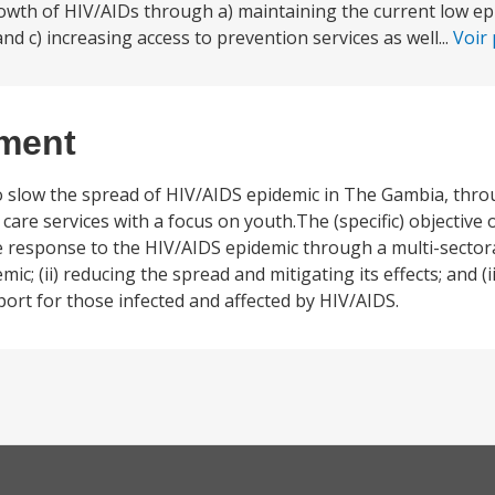
wth of HIV/AIDs through a) maintaining the current low epid
and c) increasing access to prevention services as well...
Voir
ement
o slow the spread of HIV/AIDS epidemic in The Gambia, thro
re services with a focus on youth.The (specific) objective of
 response to the HIV/AIDS epidemic through a multi-sectoral
ic; (ii) reducing the spread and mitigating its effects; and (i
port for those infected and affected by HIV/AIDS.