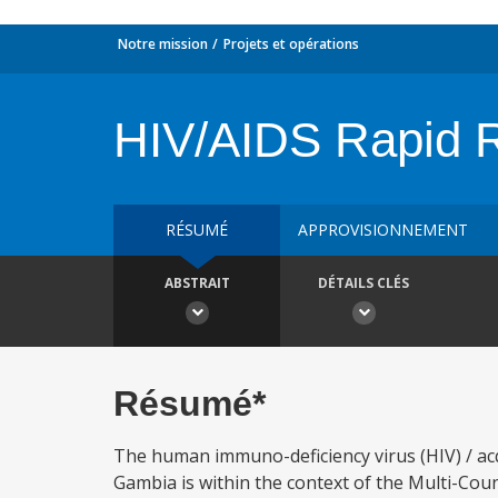
Notre mission
Projets et opérations
HIV/AIDS Rapid R
RÉSUMÉ
APPROVISIONNEMENT
ABSTRAIT
DÉTAILS CLÉS
Résumé*
The human immuno-deficiency virus (HIV) / ac
Gambia is within the context of the Multi-Coun