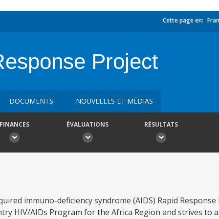
Cette page en:
Fran
esponse Project
DOCUMENTS
NOUVELLES ET MÉDIAS
FINANCES
ÉVALUATIONS
RÉSULTATS
quired immuno-deficiency syndrome (AIDS) Rapid Response P
try HIV/AIDs Program for the Africa Region and strives to a