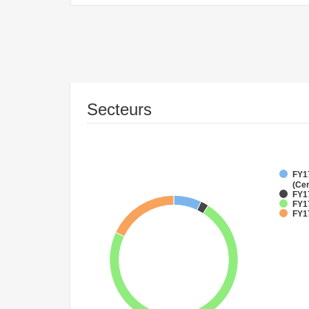
Secteurs
FY1
(Cen
FY1
FY17
FY17