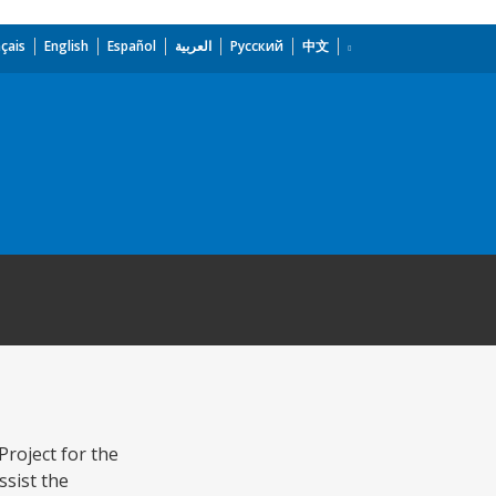
çais
English
Español
العربية
Русский
中文
roject for the
ssist the