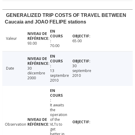
GENERALIZED TRIP COSTS OF TRAVEL BETWEEN
Caucaia and JOAO FELIPE stations
Valeur
65.00
93.00
70.00
30
Date
30
13
septembre
décembre
septembre
2010
2000
2010
It awaits
the
operation
of the
Observation
VLTs to
get
better in