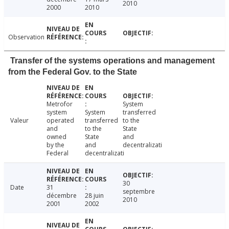
2010
2000
2010
Observation
Transfer of the systems operations and management
from the Federal Gov. to the State
Metrofor
System
system
System
transferred
Valeur
operated
transferred
to the
and
to the
State
owned
State
and
by the
and
decentralizati
Federal
decentralizati
30
Date
31
septembre
décembre
28 juin
2010
2001
2002