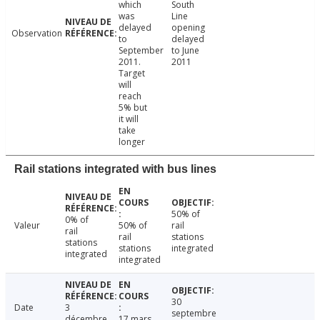
which
South
was
Line
delayed
opening
Observation
to
delayed
September
to June
2011.
2011
Target
will
reach
5% but
it will
take
longer
Rail stations integrated with bus lines
50% of
0% of
Valeur
50% of
rail
rail
rail
stations
stations
stations
integrated
integrated
integrated
30
Date
3
septembre
décembre
17 mars