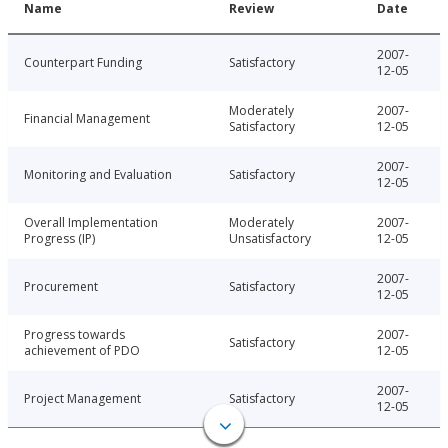
Name
Review
Date
2007-
Counterpart Funding
Satisfactory
12-05
Moderately
2007-
Financial Management
Satisfactory
12-05
2007-
Monitoring and Evaluation
Satisfactory
12-05
Overall Implementation
Moderately
2007-
Progress (IP)
Unsatisfactory
12-05
2007-
Procurement
Satisfactory
12-05
Progress towards
2007-
Satisfactory
achievement of PDO
12-05
2007-
Project Management
Satisfactory
12-05