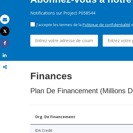
Notifications sur Project P058544
Email
J'accepte les termes de la
Politique de confidentialité
e
Tweet
Imprimer
Share
Share
Finances
Plan De Financement (Millions D
Org. De Financement
IDA Credit