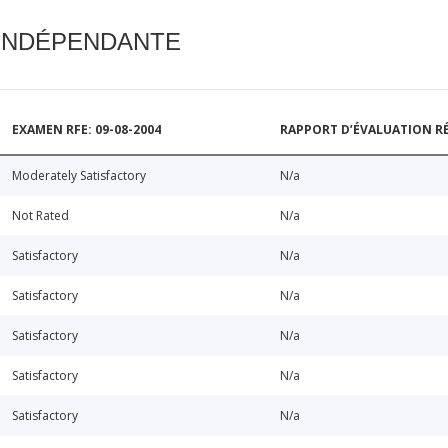
 INDÉPENDANTE
EXAMEN RFE: 09-08-2004
RAPPORT D’ÉVALUATION RÉ
Moderately Satisfactory
N/a
Not Rated
N/a
Satisfactory
N/a
Satisfactory
N/a
Satisfactory
N/a
Satisfactory
N/a
Satisfactory
N/a