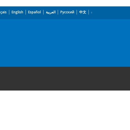
çais
English
Español
العربية
Русский
中文