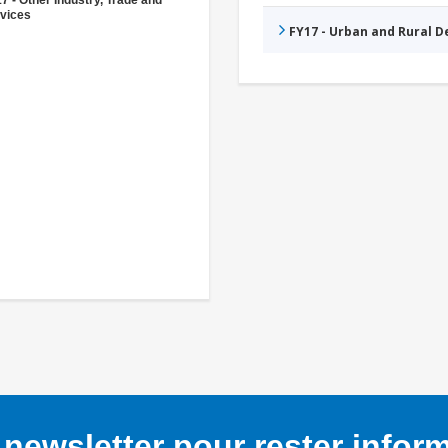
7 - Other Industry, Trade and
vices
FY17 - Urban and Rural 
newsletter pour rester infor