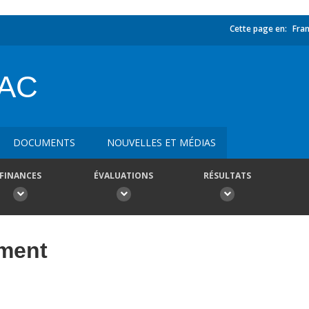
Cette page en:
Fran
SAC
DOCUMENTS
NOUVELLES ET MÉDIAS
FINANCES
ÉVALUATIONS
RÉSULTATS
ement