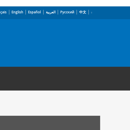
çais
English
Español
العربية
Русский
中文