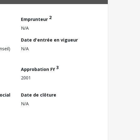
2
Emprunteur
N/A
Date d'entrée en vigueur
nseil)
N/A
3
Approbation FY
2001
ocial
Date de clôture
N/A