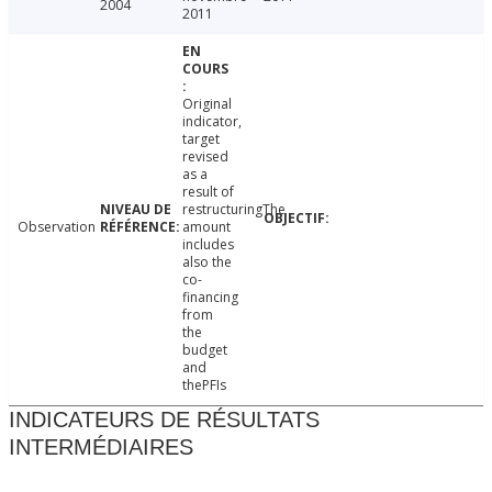
2004
2011
Original
indicator,
target
revised
as a
result of
restructuringThe
Observation
amount
includes
also the
co-
financing
from
the
budget
and
thePFIs
INDICATEURS DE RÉSULTATS
INTERMÉDIAIRES