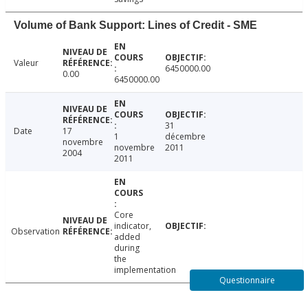
Volume of Bank Support: Lines of Credit - SME
Valeur
6450000.00
0.00
6450000.00
31
Date
17
1
décembre
novembre
novembre
2011
2004
2011
Core
indicator,
Observation
added
during
the
implementation
Questionnaire