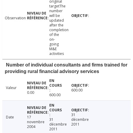
original
targetThe
number
will be
Observation
updated
after the
completion
of the
on-
going
M&E
activities
Number of individual consultants and firms trained for
providing rural financial advisory services
Valeur
600.00
0.00
600.00
31
Date
17
31
décembre
novembre
décembre
2011
2004
2011