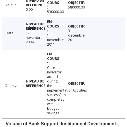
Valeur
580000.00
0.00
530000.00
31
Date
17
1
décembre
novembre
novembre
2011
2004
2011
Core
indicator,
added
during
Observation
the
implementationActivities
successfully
completed,
with
budget
savings
Volume of Bank Support: Institutional Development -