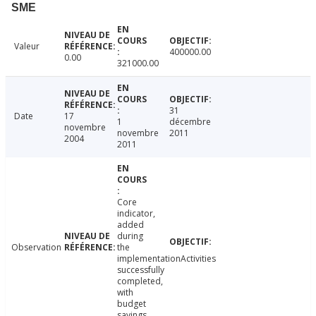
SME
Valeur
400000.00
0.00
321000.00
31
Date
17
1
décembre
novembre
novembre
2011
2004
2011
Core
indicator,
added
during
Observation
the
implementationActivities
successfully
completed,
with
budget
savings