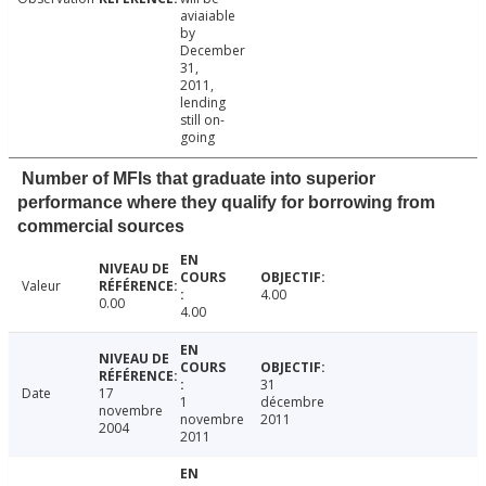
aviaiable
by
December
31,
2011,
lending
still on-
going
Number of MFIs that graduate into superior
performance where they qualify for borrowing from
commercial sources
Valeur
4.00
0.00
4.00
31
Date
17
1
décembre
novembre
novembre
2011
2004
2011