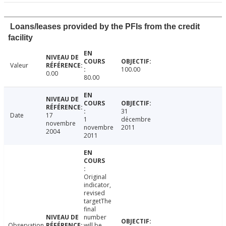
Loans/leases provided by the PFIs from the credit
facility
Valeur
100.00
0.00
80.00
31
Date
17
1
décembre
novembre
novembre
2011
2004
2011
Original
indicator,
revised
targetThe
final
number
Observation
will be