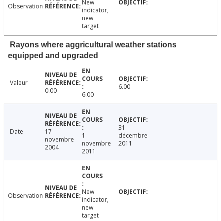
New
Observation
indicator,
new
target
Rayons where aggricultural weather stations
equipped and upgraded
Valeur
6.00
0.00
6.00
31
Date
17
1
décembre
novembre
novembre
2011
2004
2011
New
Observation
indicator,
new
target