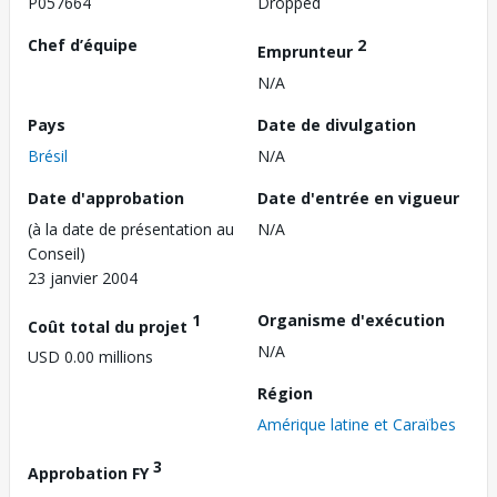
P057664
Dropped
Chef d’équipe
2
Emprunteur
N/A
Pays
Date de divulgation
Brésil
N/A
Date d'approbation
Date d'entrée en vigueur
(à la date de présentation au
N/A
Conseil)
23 janvier 2004
1
Organisme d'exécution
Coût total du projet
N/A
USD 0.00 millions
Région
Amérique latine et Caraïbes
3
Approbation FY