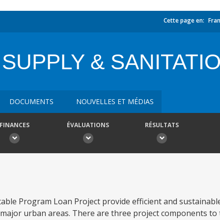
Cette page en:
Fran
SUPPLY & SANITATIO
DOCUMENTS
NOUVELLES ET MÉDIAS
FINANCES
ÉVALUATIONS
RÉSULTATS
ble Program Loan Project provide efficient and sustainabl
 major urban areas. There are three project components to th