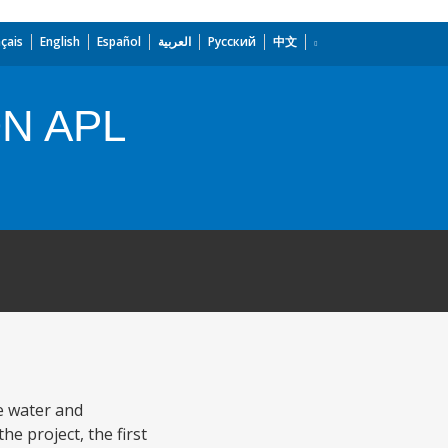
çais
English
Español
العربية
Русский
中文
N APL
e water and
e project, the first