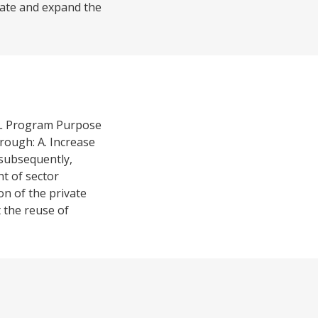
tate and expand the
APL Program Purpose
rough: A. Increase
 subsequently,
t of sector
on of the private
t the reuse of