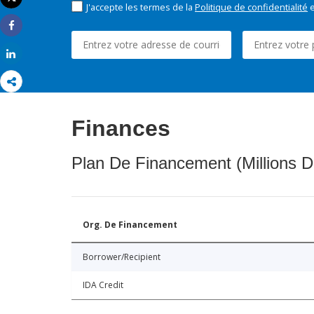
J'accepte les termes de la
Politique de confidentialité
e
Imprimer
Share
Share
Finances
Plan De Financement (Millions D
Org. De Financement
Borrower/Recipient
IDA Credit