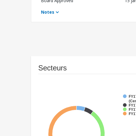
Board Approved
15 ja
Notes
Secteurs
FY1
(Cen
FY1
FY17
FY1