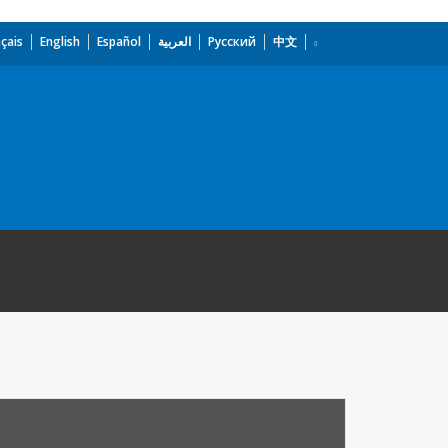
çais
English
Español
العربية
Русский
中文