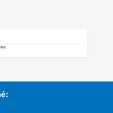
les.
mé: