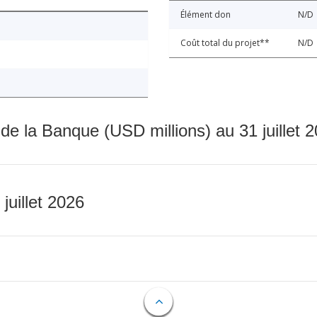
Élément don
N/D
Coût total du projet**
N/D
 de la Banque (USD millions) au 31 juillet 
 juillet 2026