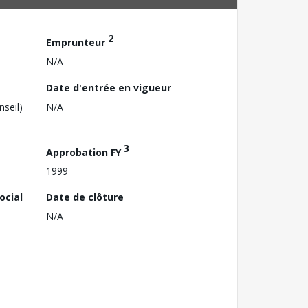
2
Emprunteur
N/A
Date d'entrée en vigueur
nseil)
N/A
3
Approbation FY
1999
ocial
Date de clôture
N/A