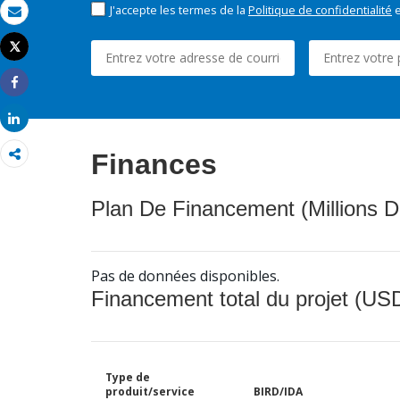
J'accepte les termes de la
Politique de confidentialité
e
Email
Tweet
Imprimer
Share
Share
Finances
Plan De Financement (Millions D
Pas de données disponibles.
Financement total du projet (USD
Type de
produit/service
BIRD/IDA