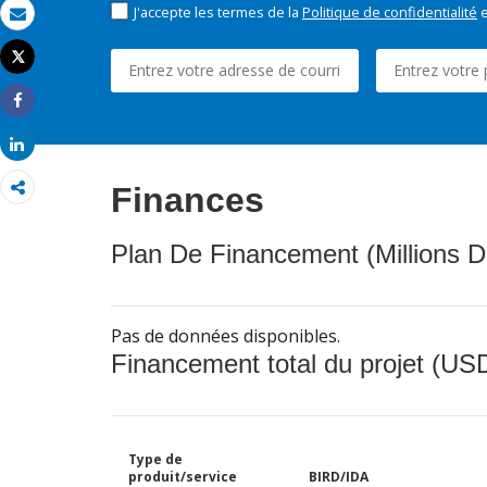
J'accepte les termes de la
Politique de confidentialité
e
Email
Tweet
Imprimer
Share
Share
Finances
Plan De Financement (Millions D
Pas de données disponibles.
Financement total du projet (USD
Type de
produit/service
BIRD/IDA