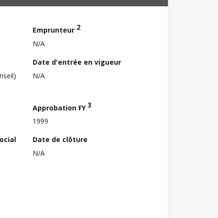
2
Emprunteur
N/A
Date d'entrée en vigueur
nseil)
N/A
3
Approbation FY
1999
ocial
Date de clôture
N/A