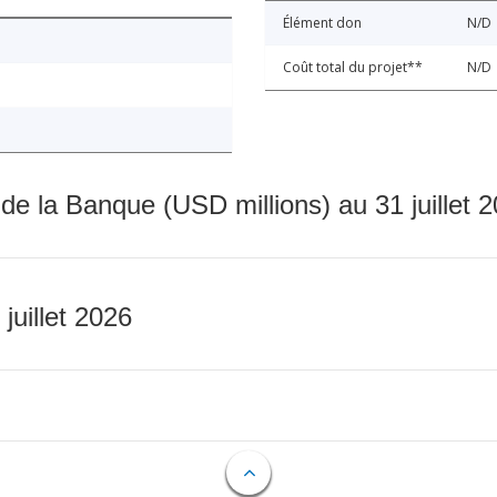
Élément don
N/D
Coût total du projet**
N/D
 de la Banque (USD millions) au 31 juillet 
 juillet 2026