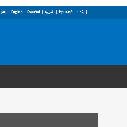
çais
English
Español
العربية
Русский
中文