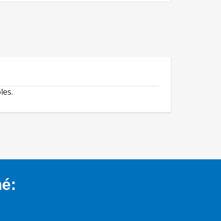
les.
mé: