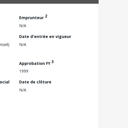
2
Emprunteur
N/A
Date d'entrée en vigueur
nseil)
N/A
3
Approbation FY
1999
ocial
Date de clôture
N/A