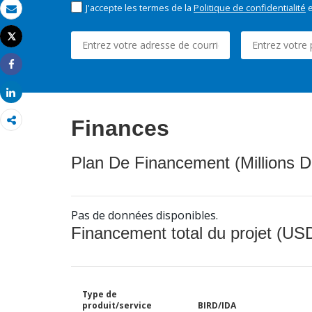
J'accepte les termes de la
Politique de confidentialité
e
Email
Tweet
Imprimer
Share
Share
Finances
Plan De Financement (Millions D
Pas de données disponibles.
Financement total du projet (USD
Type de
produit/service
BIRD/IDA