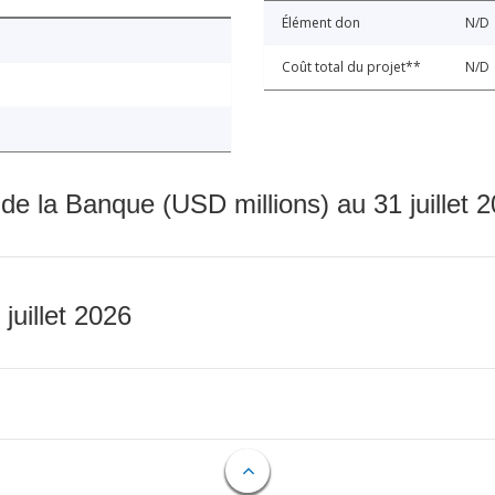
Élément don
N/D
Coût total du projet**
N/D
 de la Banque (USD millions) au 31 juillet 
 juillet 2026