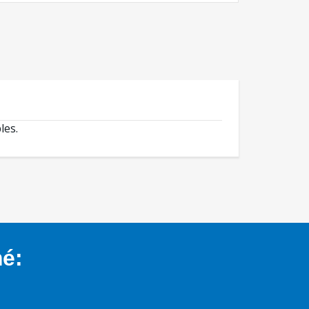
les.
mé: