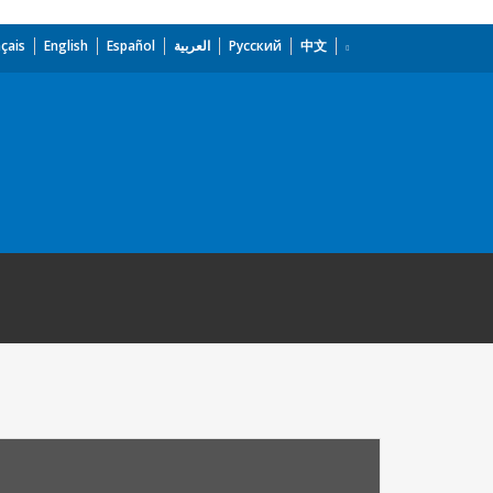
çais
English
Español
العربية
Русский
中文