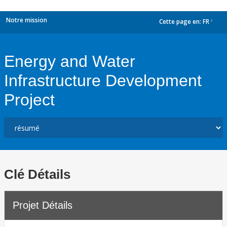
Notre mission
Cette page en:
FR
dropdown
Energy and Water
Infrastructure Development
Project
Clé Détails
Projet Détails