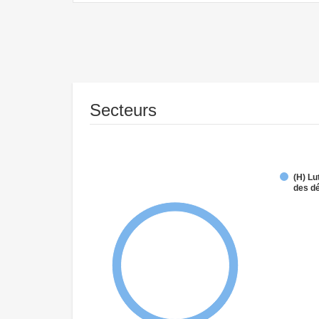
Secteurs
(H) Lu
des d