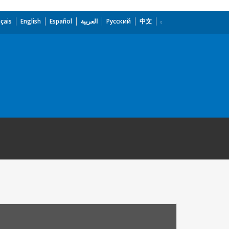
çais
English
Español
العربية
Русский
中文