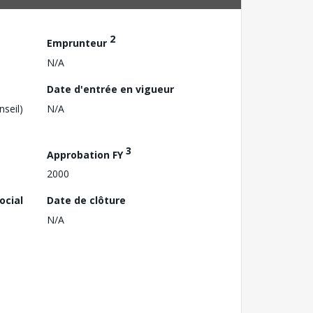
2
Emprunteur
N/A
Date d'entrée en vigueur
nseil)
N/A
3
Approbation FY
2000
ocial
Date de clôture
N/A