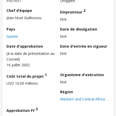
P057051
Dropped
Chef d’équipe
2
Emprunteur
Jean-Noel Guillossou
N/A
Pays
Date de divulgation
Guinée
N/A
Date d'approbation
Date d'entrée en vigueur
(à la date de présentation au
N/A
Conseil)
16 juillet 2002
1
Organisme d'exécution
Coût total du projet
N/A
USD 10.00 millions
Région
Western and Central Africa
3
Approbation FY