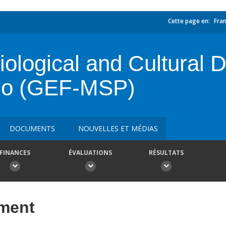
Cette page en:
Fran
ological and Cultural D
udo (GEF-MSP)
DOCUMENTS
NOUVELLES ET MÉDIAS
FINANCES
ÉVALUATIONS
RÉSULTATS
ement