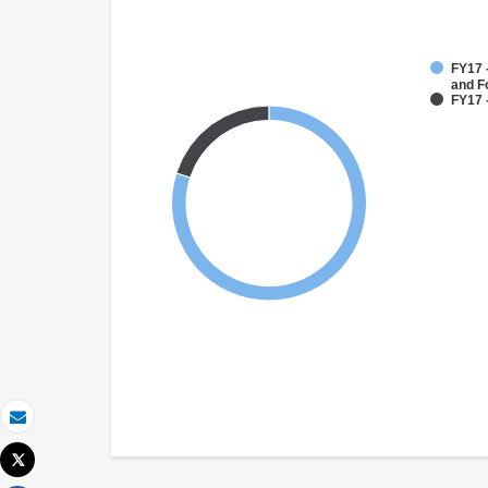
FY17 -
and F
FY17 
Email
Tweet
Imprimer