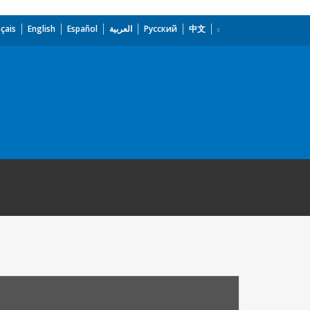
çais
English
Español
العربية
Русский
中文