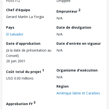
P055712
Dropped
Chef d’équipe
2
Emprunteur
Gerard Martin La Forgia
N/A
Pays
Date de divulgation
El Salvador
N/A
Date d'approbation
Date d'entrée en vigueur
(à la date de présentation au
N/A
Conseil)
26 juin 2001
1
Organisme d'exécution
Coût total du projet
N/A
USD 0.00 millions
Région
Amérique latine et Caraïbes
3
Approbation FY