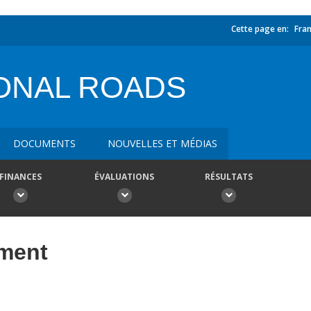
Cette page en:
Fran
ONAL ROADS
DOCUMENTS
NOUVELLES ET MÉDIAS
FINANCES
ÉVALUATIONS
RÉSULTATS
ement