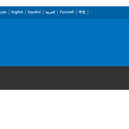
çais
English
Español
العربية
Русский
中文