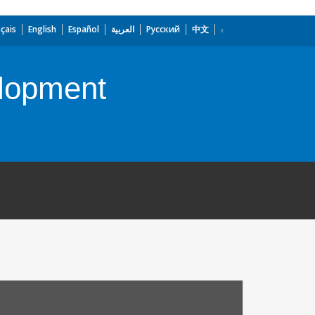
çais
English
Español
العربية
Русский
中文
elopment