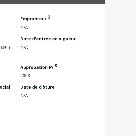
2
Emprunteur
N/A
Date d'entrée en vigueur
nseil)
N/A
3
Approbation FY
2003
ocial
Date de clôture
N/A