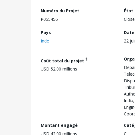
Numéro du Projet
État
P055456
Close
Pays
Date
Inde
22 ju
1
Orga
Coût total du projet
Depa
USD 52.00 millions
Tele
Dispu
Tribu
Autho
India
Engin
Coord
Montant engagé
Caté
USD 42.00 millions
C