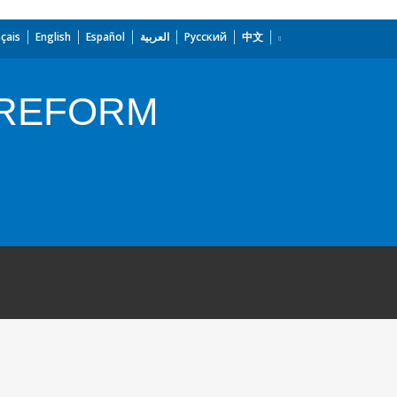
çais
English
Español
العربية
Русский
中文
 REFORM