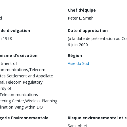
Chef d’équipe
d
Peter L. Smith
 de divulgation
Date d'approbation
in 1998
(à la date de présentation au Co
6 juin 2000
nisme d'exécution
Région
rtment of
Asie du Sud
communications,Telecom
tes Settlement and Appellate
nal,Telecom Regulatory
rity of
,Telecommunications
eering Center,Wireless Planning
ination Wing within DOT
gorie Environnementale
Risque environnemental et s
Sans objet