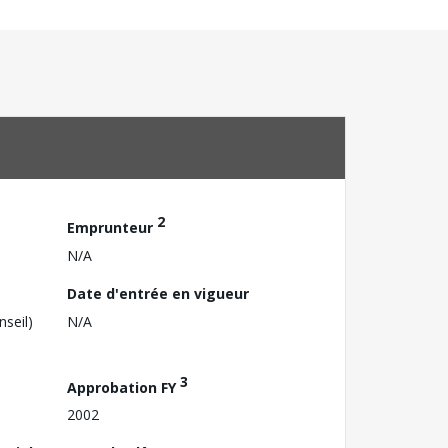
2
Emprunteur
N/A
Date d'entrée en vigueur
nseil)
N/A
3
Approbation FY
2002