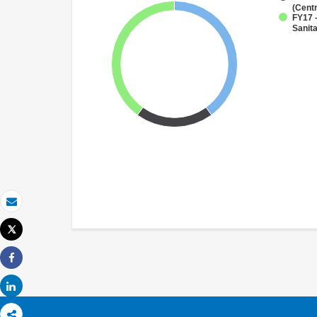
(Cent
FY17 
Sanit
Email
Tweet
Imprimer
Share
Share