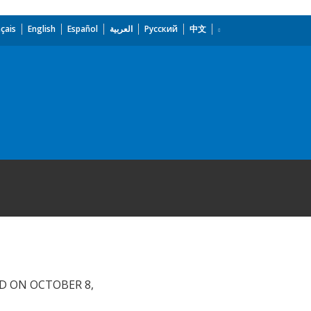
çais
English
Español
العربية
Русский
中文
D ON OCTOBER 8,