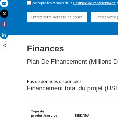
J'accepte les termes de la
Politique de confidentialité
e
Email
Tweet
Imprimer
Share
Share
Finances
Plan De Financement (Millions D
Pas de données disponibles.
Financement total du projet (USD
Type de
produit/service
BIRD/IDA