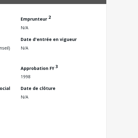
2
Emprunteur
N/A
Date d'entrée en vigueur
nseil)
N/A
3
Approbation FY
1998
ocial
Date de clôture
N/A