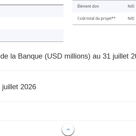
Élément don
N/D
Coût total du projet**
N/D
 de la Banque (USD millions) au 31 juillet 
 juillet 2026