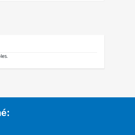
les.
mé: