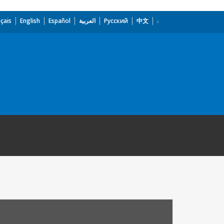
çais
English
Español
العربية
Русский
中文