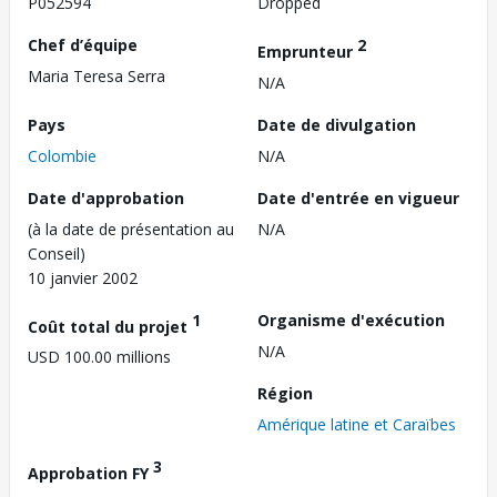
P052594
Dropped
Chef d’équipe
2
Emprunteur
Maria Teresa Serra
N/A
Pays
Date de divulgation
Colombie
N/A
Date d'approbation
Date d'entrée en vigueur
(à la date de présentation au
N/A
Conseil)
10 janvier 2002
1
Organisme d'exécution
Coût total du projet
N/A
USD 100.00 millions
Région
Amérique latine et Caraïbes
3
Approbation FY