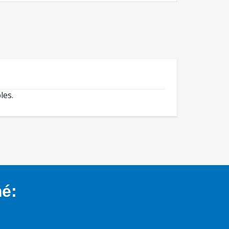
les.
mé: