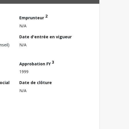
2
Emprunteur
N/A
Date d'entrée en vigueur
nseil)
N/A
3
Approbation FY
1999
ocial
Date de clôture
N/A