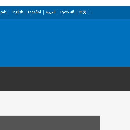
çais
English
Español
العربية
Русский
中文