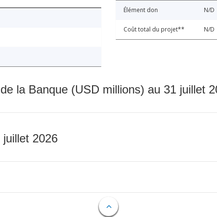
Élément don
N/D
Coût total du projet**
N/D
 de la Banque (USD millions) au 31 juillet 
 juillet 2026