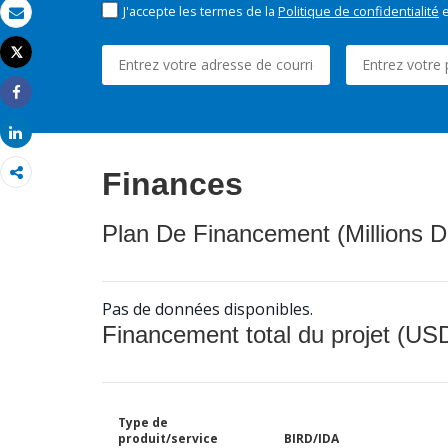
J'accepte les termes de la
Politique de confidentialité
e
Email
Tweet
Imprimer
Share
Share
Finances
Plan De Financement (Millions D
Pas de données disponibles.
Financement total du projet (USD
Type de
produit/service
BIRD/IDA