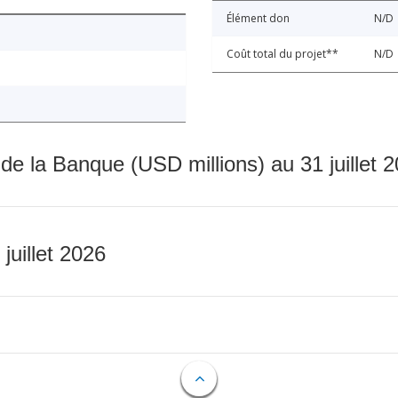
Élément don
N/D
Coût total du projet**
N/D
 de la Banque (USD millions) au 31 juillet 
 juillet 2026