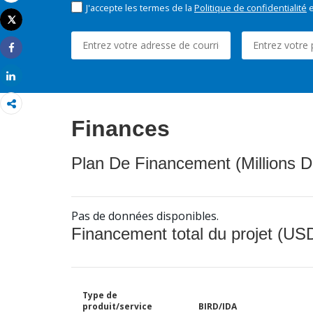
Email
J'accepte les termes de la
Politique de confidentialité
e
Tweet
Imprimer
Share
Share
Finances
Plan De Financement (Millions D
Pas de données disponibles.
Financement total du projet (USD
Type de
produit/service
BIRD/IDA