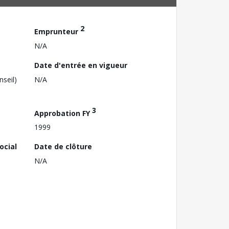
2
Emprunteur
N/A
Date d'entrée en vigueur
nseil)
N/A
3
Approbation FY
1999
ocial
Date de clôture
N/A