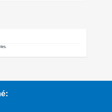
les.
mé: