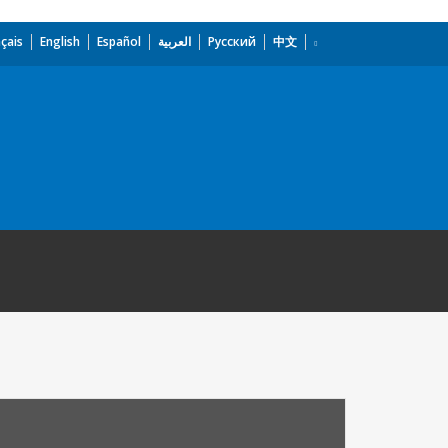
çais
English
Español
العربية
Русский
中文