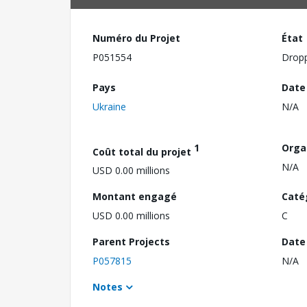
Numéro du Projet
État
P051554
Drop
Pays
Date
Ukraine
N/A
1
Orga
Coût total du projet
N/A
USD 0.00 millions
Montant engagé
Caté
USD 0.00 millions
C
Parent Projects
Date 
P057815
N/A
Notes