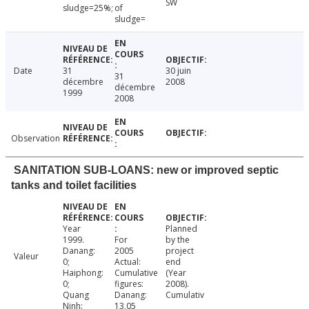
SW
sludge=25%;
of
sludge=
Date
31
30 juin
31
décembre
2008
décembre
1999
2008
Observation
SANITATION SUB-LOANS: new or improved septic
tanks and toilet facilities
Year
Planned
1999.
For
by the
Danang:
2005
project
Valeur
0;
Actual:
end
Haiphong:
Cumulative
(Year
0;
figures:
2008).
Quang
Danang:
Cumulativ
Ninh:
13,05