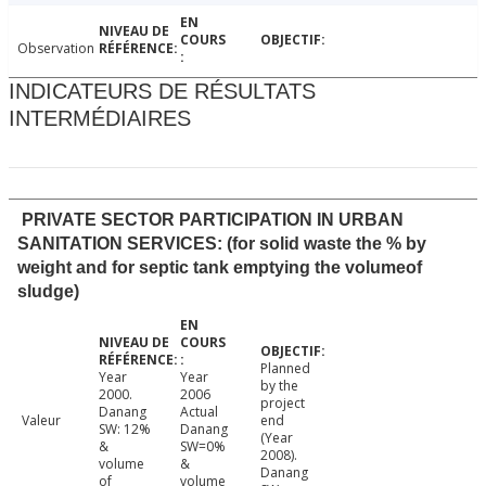
Observation
INDICATEURS DE RÉSULTATS
INTERMÉDIAIRES
PRIVATE SECTOR PARTICIPATION IN URBAN
SANITATION SERVICES: (for solid waste the % by
weight and for septic tank emptying the volumeof
sludge)
Planned
Year
Year
by the
2000.
2006
project
Danang
Actual
Valeur
end
SW: 12%
Danang
(Year
&
SW=0%
2008).
volume
&
Danang
of
volume