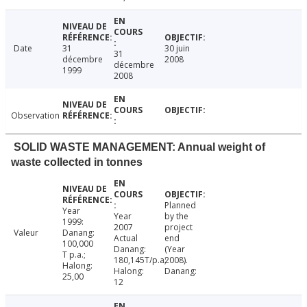
Date
31
30 juin
31
décembre
2008
décembre
1999
2008
Observation
SOLID WASTE MANAGEMENT: Annual weight of
waste collected in tonnes
Planned
Year
Year
by the
1999:
2007
project
Valeur
Danang:
Actual
end
100,000
Danang:
(Year
T p.a.;
180,145T/p.a;
2008).
Halong:
Halong:
Danang:
25,00
12