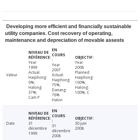
Developing more efficient and financially sustainable
utility companies. Cost recovery of operating,
maintenance and depreciation of movable assests
Year
Year
Year
1999
2008
2007
Actual.
Planned
Valeur
Actual:
Haiphong:
Haiphong:
Haiphong:
0%;
100%;
75%;
Halong:
Halong:
Danang:
37%;
100%; C
76%
Cam P
Halon
Date
31
30 juin
31
décembre
2008
décembre
1999
2008