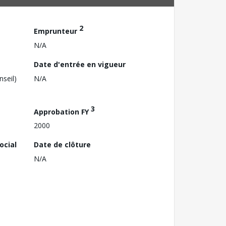
2
Emprunteur
N/A
Date d'entrée en vigueur
nseil)
N/A
3
Approbation FY
2000
ocial
Date de clôture
N/A