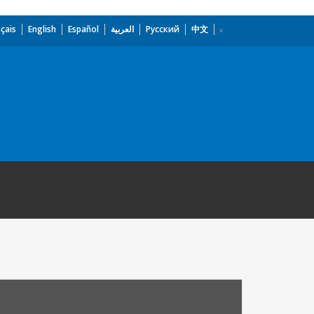
çais
English
Español
العربية
Русский
中文