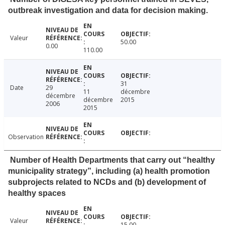
outbreak investigation and data for decision making.
Valeur
50.00
0.00
110.00
31
Date
29
11
décembre
décembre
décembre
2015
2006
2015
Observation
Number of Health Departments that carry out “healthy
municipality strategy”, including (a) health promotion
subprojects related to NCDs and (b) development of
healthy spaces
Valeur
15.00