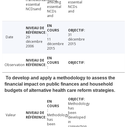
affecting
essential
essential
essential
NCDs
NCDsand
NCDs
and
and
31
Date
29
11
décembre
décembre
décembre
2015
2006
2015
Observation
To develop and apply a methodology to assess the
financial impact on public finances and household
budgets of alternative health care reform strategies.
Methodology
has
been
Valeur
Methodology
developed
has
in
been
conjunction