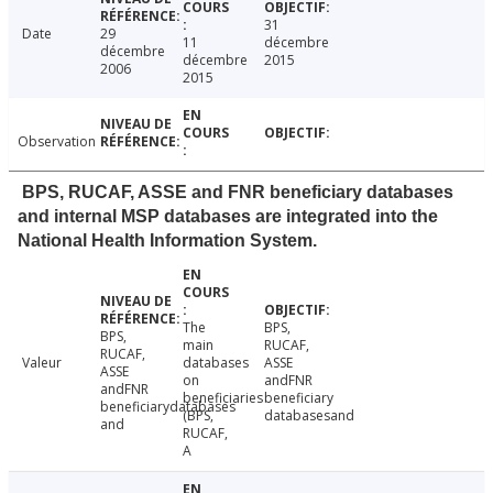
31
Date
29
11
décembre
décembre
décembre
2015
2006
2015
Observation
BPS, RUCAF, ASSE and FNR beneficiary databases
and internal MSP databases are integrated into the
National Health Information System.
The
BPS,
BPS,
main
RUCAF,
RUCAF,
Valeur
databases
ASSE
ASSE
on
andFNR
andFNR
beneficiaries
beneficiary
beneficiarydatabases
(BPS,
databasesand
and
RUCAF,
A