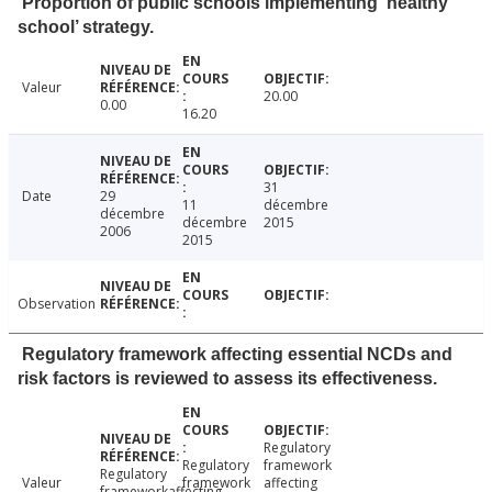
Proportion of public schools implementing ‘healthy
school’ strategy.
Valeur
20.00
0.00
16.20
31
Date
29
11
décembre
décembre
décembre
2015
2006
2015
Observation
Regulatory framework affecting essential NCDs and
risk factors is reviewed to assess its effectiveness.
Regulatory
Regulatory
framework
Regulatory
Valeur
framework
affecting
frameworkaffecting