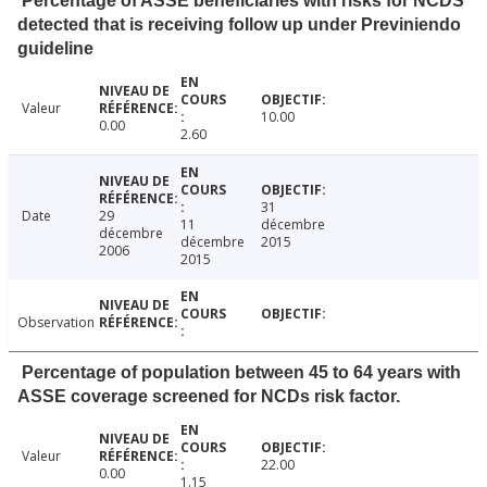
Percentage of ASSE beneficiaries with risks for NCDS
detected that is receiving follow up under Previniendo
guideline
Valeur
10.00
0.00
2.60
31
Date
29
11
décembre
décembre
décembre
2015
2006
2015
Observation
Percentage of population between 45 to 64 years with
ASSE coverage screened for NCDs risk factor.
Valeur
22.00
0.00
1.15