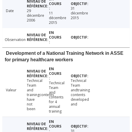
31
Date
29
11
décembre
décembre
décembre
2015
2006
2015
Observation
Development of a National Training Network in ASSE
for primary healthcare workers
Technical
Technical
Technical
Team
Team
Team
Valeur
and
andtraining
and
trainingcontents
contents
contents
have
developed
for 4
not
and
annual
been
training
31