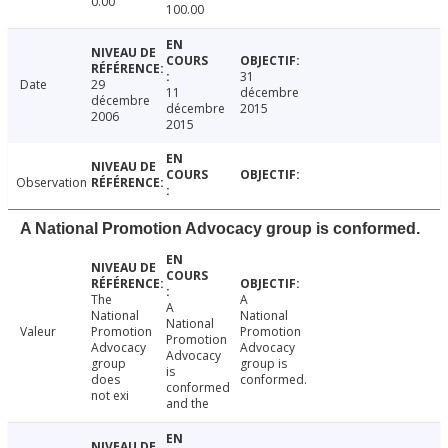
0.00
100.00
31
Date
29
11
décembre
décembre
décembre
2015
2006
2015
Observation
A National Promotion Advocacy group is conformed.
The
A
A
National
National
National
Valeur
Promotion
Promotion
Promotion
Advocacy
Advocacy
Advocacy
group
group is
is
does
conformed.
conformed
not exi
and the