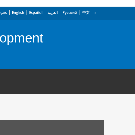
çais
English
Español
العربية
Русский
中文
lopment