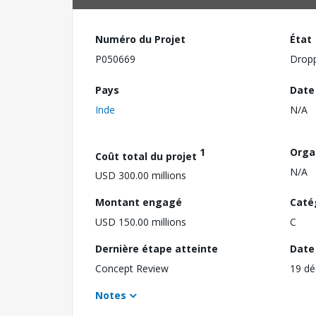
Numéro du Projet
État
P050669
Drop
Pays
Date
Inde
N/A
1
Orga
Coût total du projet
N/A
USD 300.00 millions
Montant engagé
Caté
USD 150.00 millions
C
Dernière étape atteinte
Date 
Concept Review
19 d
Notes