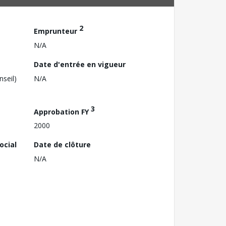
2
Emprunteur
N/A
Date d'entrée en vigueur
nseil)
N/A
3
Approbation FY
2000
ocial
Date de clôture
N/A