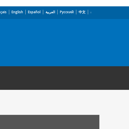
çais
English
Español
العربية
Русский
中文