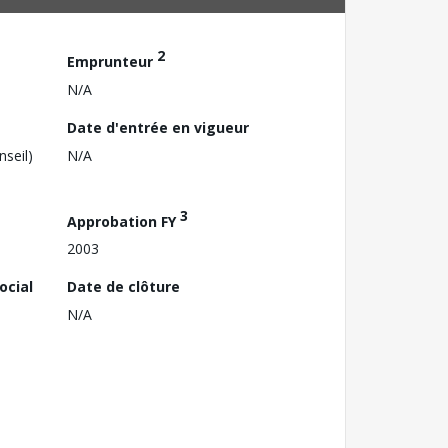
2
Emprunteur
N/A
Date d'entrée en vigueur
nseil)
N/A
3
Approbation FY
2003
ocial
Date de clôture
N/A