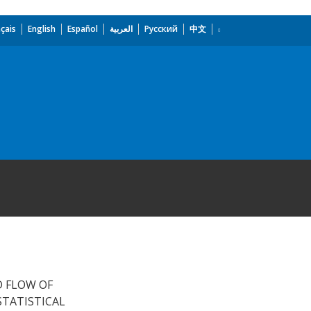
çais
English
Español
العربية
Русский
中文
D FLOW OF
STATISTICAL