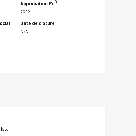
3
Approbation FY
2002
ocial
Date de clôture
N/A
les.