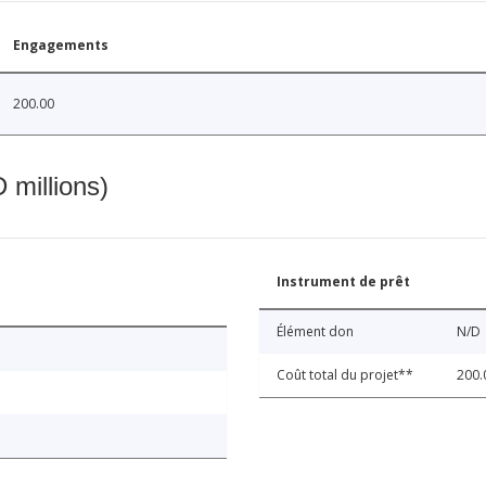
Engagements
200.00
 millions)
Instrument de prêt
Élément don
N/D
Coût total du projet**
200.