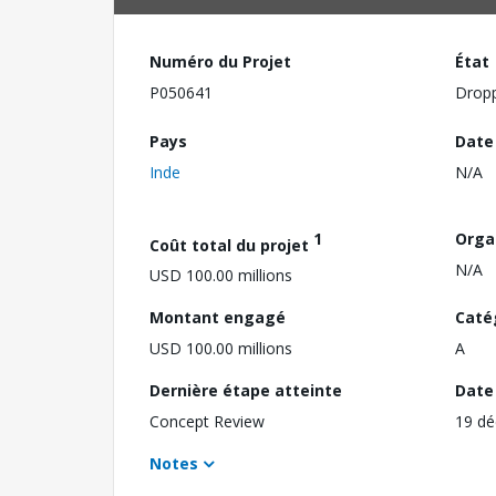
Numéro du Projet
État
P050641
Drop
Pays
Date
Inde
N/A
1
Orga
Coût total du projet
N/A
USD 100.00 millions
Montant engagé
Caté
USD 100.00 millions
A
Dernière étape atteinte
Date 
Concept Review
19 d
Notes