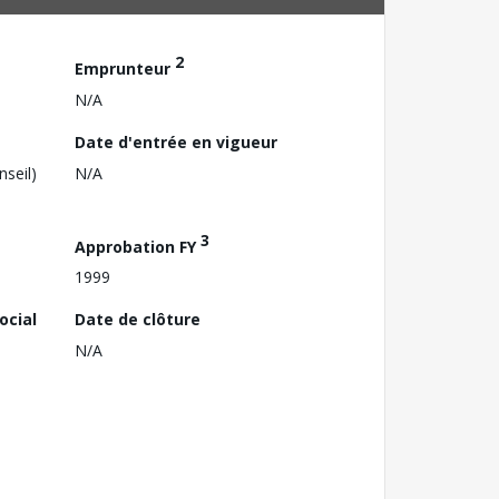
2
Emprunteur
N/A
Date d'entrée en vigueur
nseil)
N/A
3
Approbation FY
1999
ocial
Date de clôture
N/A