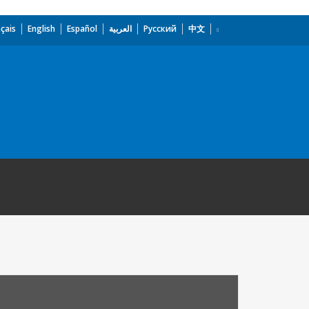
çais
English
Español
العربية
Русский
中文