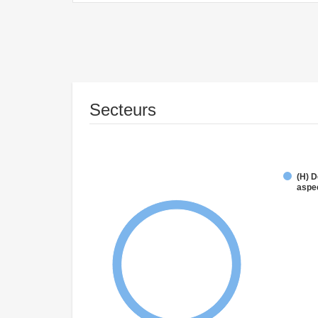
Secteurs
(H) D
aspe