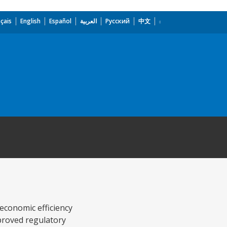
çais
English
Español
العربية
Русский
中文
 economic efficiency
mproved regulatory