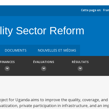
Cette page en:
Fran
ility Sector Reform
DOCUMENTS
NOUVELLES ET MÉDIAS
FINANCES
ÉVALUATIONS
RÉSULTATS
oject for Uganda aims to improve the quality, coverage, and
vatization, private participation in infrastructure, and an i