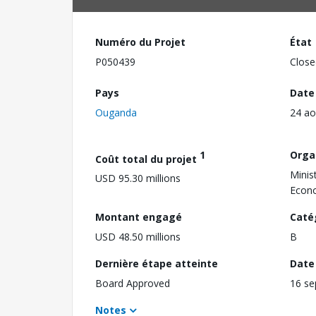
Numéro du Projet
État
P050439
Close
Pays
Date
Ouganda
24 ao
1
Orga
Coût total du projet
Minis
USD 95.30 millions
Econ
Montant engagé
Caté
USD 48.50 millions
B
Dernière étape atteinte
Date 
Board Approved
16 s
Notes