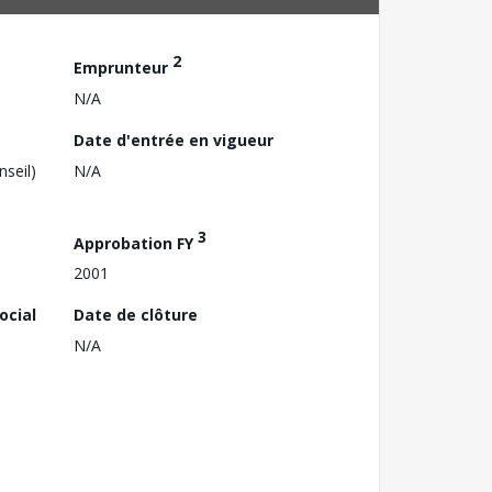
2
Emprunteur
N/A
Date d'entrée en vigueur
nseil)
N/A
3
Approbation FY
2001
ocial
Date de clôture
N/A