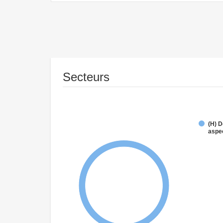
Secteurs
(H) D
aspe