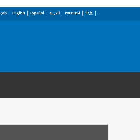
çais
English
Español
العربية
Русский
中文