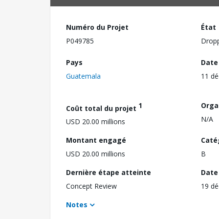
Numéro du Projet
État
P049785
Drop
Pays
Date
Guatemala
11 d
1
Orga
Coût total du projet
N/A
USD 20.00 millions
Montant engagé
Caté
USD 20.00 millions
B
Dernière étape atteinte
Date 
Concept Review
19 d
Notes