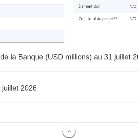
Élément don
N/D
Coût total du projet**
N/D
 de la Banque (USD millions) au 31 juillet 
 juillet 2026