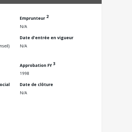
2
Emprunteur
N/A
Date d'entrée en vigueur
nseil)
N/A
3
Approbation FY
1998
ocial
Date de clôture
N/A