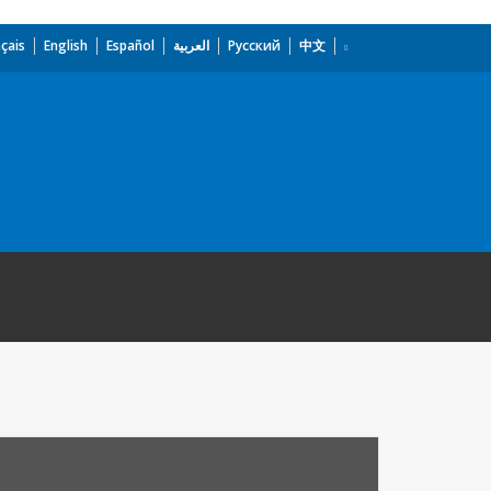
çais
English
Español
العربية
Русский
中文