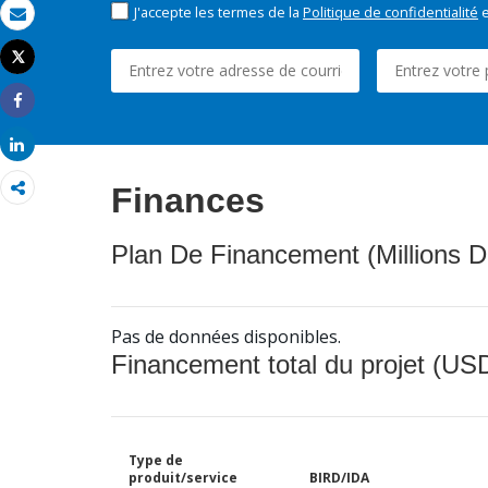
J'accepte les termes de la
Politique de confidentialité
e
Email
Tweet
Imprimer
Share
Share
Finances
Plan De Financement (Millions D
Pas de données disponibles.
Financement total du projet (USD
Type de
produit/service
BIRD/IDA