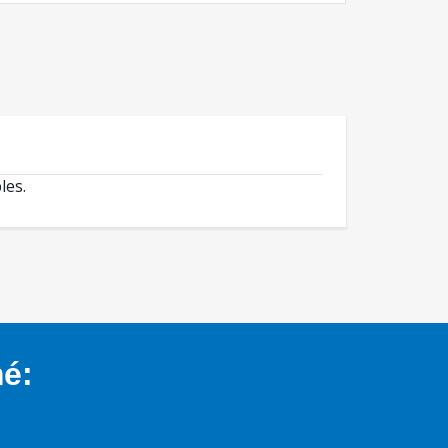
les.
mé: